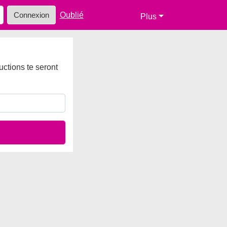
Oublié
Connexion
Plus
uctions te seront