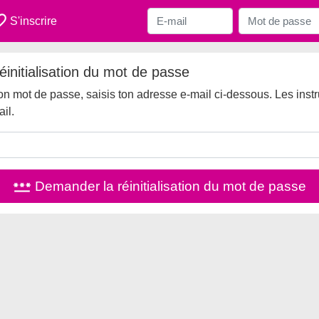
_border
S'inscrire
initialisation du mot de passe
 ton mot de passe, saisis ton adresse e-mail ci-dessous. Les instr
il.
password
Demander la réinitialisation du mot de passe