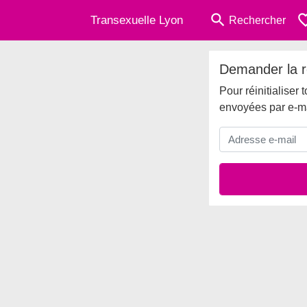
search
favorite
Transexuelle Lyon
Rechercher
Demander la ré
Pour réinitialiser
envoyées par e-ma