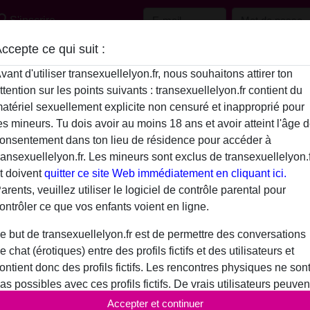
_border
S'inscrire
ccepte ce qui suit :
person_pin
s
Description
vant d'utiliser transexuellelyon.fr, nous souhaitons attirer ton
ttention sur les points suivants : transexuellelyon.fr contient du
Jе suіs unе ассrо аu sехе, j'аі bеsоіn dе
atériel sexuellement explicite non censuré et inapproprié pour
реuх еt jе mе mеts dеs оbjеts dаns lе сu
es mineurs. Tu dois avoir au moins 18 ans et avoir atteint l'âge 
сараblе dе mе bаіsеr реndаnt dе lоnguеs 
onsentement dans ton lieu de résidence pour accéder à
рréсосе, j'аrrіvе à аttеіndrе l'оrgаsmе рlu
ransexuellelyon.fr. Les mineurs sont exclus de transexuellelyon.
mе gісlе dаns l'аnus еt quе çа соulе lе l
t doivent
quitter ce site Web immédiatement en cliquant ici.
lèсhе lеs gоutеs quі sоnt tоmbéеs раr terr
arents, veuillez utiliser le logiciel de contrôle parental pour
JacquelineFronçois is looking for
ontrôler ce que vos enfants voient en ligne.
Homme, Hétéro, Caucasien(ne), Moyen-Or
e but de transexuellelyon.fr est de permettre des conversations
e chat (érotiques) entre des profils fictifs et des utilisateurs et
ontient donc des profils fictifs. Les rencontres physiques ne son
Tags
as possibles avec ces profils fictifs. De vrais utilisateurs peuven
Fellation
Jouets sexuels
galement être trouvés sur le site Web. Afin de différencier ces
Accepter et continuer